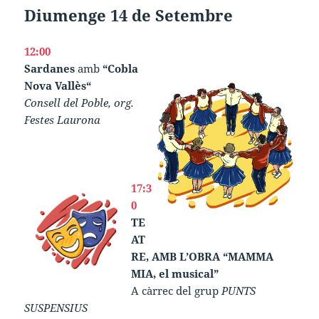
Diumenge 14 de Setembre
12:00
Sardanes
amb
“Cobla
Nova Vallès“
Consell del Poble, org.
Festes Laurona
17:3
0
TE
AT
RE, AMB L’OBRA “MAMMA
MIA, el musical”
A càrrec del grup
PUNTS
SUSPENSIUS