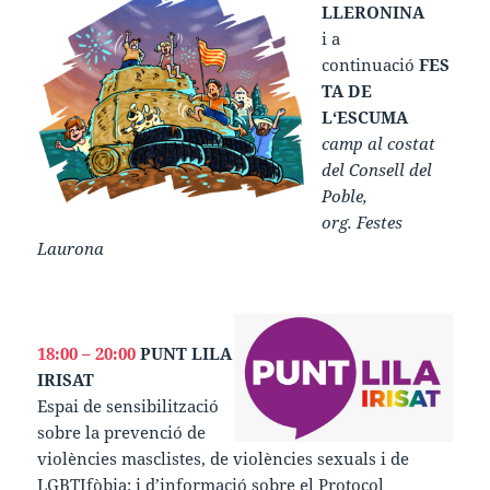
LLERONINA
i a
continuació
FES
TA DE
L‘ESCUMA
camp al costat
del Consell del
Poble,
org. Festes
Laurona
18:00 – 20:00
PUNT LILA
IRISAT
Espai de sensibilització
sobre la prevenció de
violències masclistes, de violències sexuals i de
LGBTIfòbia; i d’informació sobre el Protocol