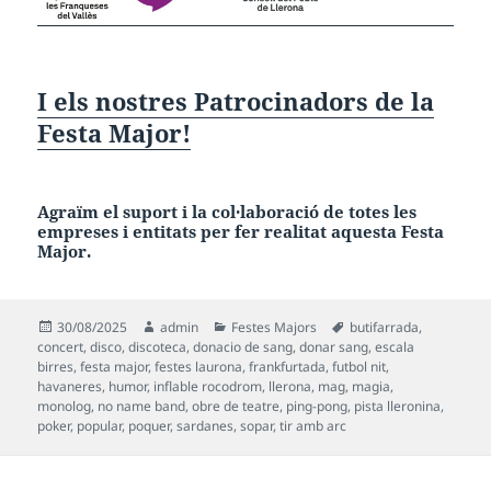
I els nostres Patrocinadors de la
Festa Major!
Agraïm el suport i la col·laboració de totes les
empreses i entitats per fer realitat aquesta
Festa
Major.
Publicat
Autor
Categories
Etiquetes
30/08/2025
admin
Festes Majors
butifarrada
,
el
concert
,
disco
,
discoteca
,
donacio de sang
,
donar sang
,
escala
birres
,
festa major
,
festes laurona
,
frankfurtada
,
futbol nit
,
havaneres
,
humor
,
inflable rocodrom
,
llerona
,
mag
,
magia
,
monolog
,
no name band
,
obre de teatre
,
ping-pong
,
pista lleronina
,
poker
,
popular
,
poquer
,
sardanes
,
sopar
,
tir amb arc