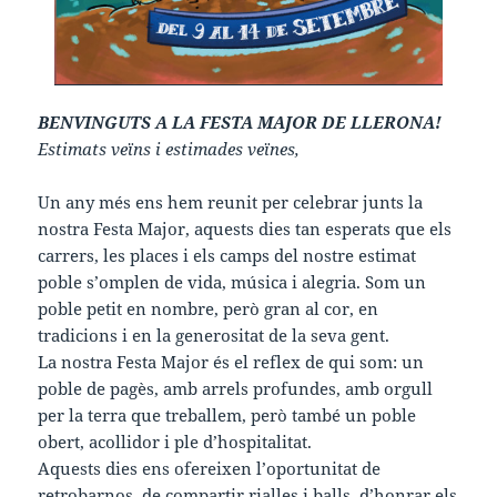
BENVINGUTS A LA FESTA MAJOR DE LLERONA!
Estimats veïns i estimades veïnes,
Un any més ens hem reunit per celebrar junts la
nostra Festa Major, aquests dies tan esperats que els
carrers, les places i els camps del nostre estimat
poble s’omplen de vida, música i alegria. Som un
poble petit en nombre, però gran al cor, en
tradicions i en la generositat de la seva gent.
La nostra Festa Major és el reflex de qui som: un
poble de pagès, amb arrels profundes, amb orgull
per la terra que treballem, però també un poble
obert, acollidor i ple d’hospitalitat.
Aquests dies ens ofereixen l’oportunitat de
retrobarnos, de compartir rialles i balls, d’honrar els