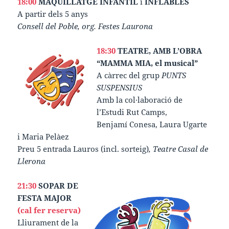
18:00
MAQUILLATGE INFANTIL
i
INFLABLES
A partir dels 5 anys
Consell del Poble, org. Festes Laurona
18:30
TEATRE, AMB L’OBRA
“MAMMA MIA, el musical”
A càrrec del grup
PUNTS
SUSPENSIUS
Amb la col·laboració de
l’Estudi Rut Camps,
Benjamí Conesa, Laura Ugarte
i Maria Pelàez
Preu 5 entrada Lauros (incl. sorteig)
, Teatre Casal de
Llerona
21:30
SOPAR DE
FESTA MAJOR
(cal fer reserva)
Lliurament de la