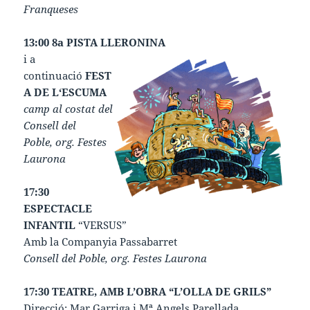
Franqueses
13:00 8a PISTA LLERONINA
i a
continuació
FEST
A DE L‘ESCUMA
camp al costat del
Consell del
Poble, org. Festes
Laurona
17:30
ESPECTACLE
INFANTIL
“VERSUS”
Amb la Companyia Passabarret
Consell del Poble, org. Festes Laurona
17:30 TEATRE, AMB L’OBRA “L’OLLA DE GRILS”
Direcció: Mar Garriga i Mª Angels Parellada