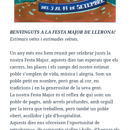
BENVINGUTS A LA FESTA MAJOR DE LLERONA!
Estimats veïns i estimades veïnes,
Un any més ens hem reunit per celebrar junts la
nostra Festa Major, aquests dies tan esperats que els
carrers, les places i els camps del nostre estimat
poble s’omplen de vida, música i alegria. Som un
poble petit en nombre, però gran al cor, en
tradicions i en la generositat de la seva gent.
La nostra Festa Major és el reflex de qui som: un
poble de pagès, amb arrels profundes, amb orgull
per la terra que treballem, però també un poble
obert, acollidor i ple d’hospitalitat.
Aquests dies ens ofereixen l’oportunitat de
retrobarnos, de compartir rialles i balls, d’honrar els