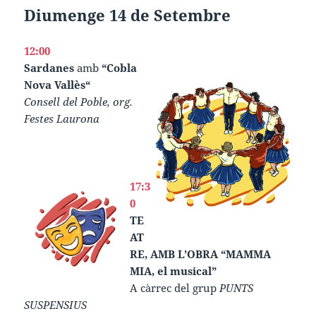
Diumenge 14 de Setembre
12:00
Sardanes
amb
“Cobla
Nova Vallès“
Consell del Poble, org.
Festes Laurona
17:3
0
TE
AT
RE, AMB L’OBRA “MAMMA
MIA, el musical”
A càrrec del grup
PUNTS
SUSPENSIUS