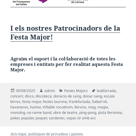
I els nostres Patrocinadors de la
Festa Major!
Agraïm el suport i la col·laboració de totes les
empreses i entitats per fer realitat aquesta
Festa
Major.
Publicat
Autor
Categories
Etiquetes
30/08/2025
admin
Festes Majors
butifarrada
,
el
concert
,
disco
,
discoteca
,
donacio de sang
,
donar sang
,
escala
birres
,
festa major
,
festes laurona
,
frankfurtada
,
futbol nit
,
havaneres
,
humor
,
inflable rocodrom
,
llerona
,
mag
,
magia
,
monolog
,
no name band
,
obre de teatre
,
ping-pong
,
pista lleronina
,
poker
,
popular
,
poquer
,
sardanes
,
sopar
,
tir amb arc
Avís legal
, polítiques de
privadesa
i
galetes
.