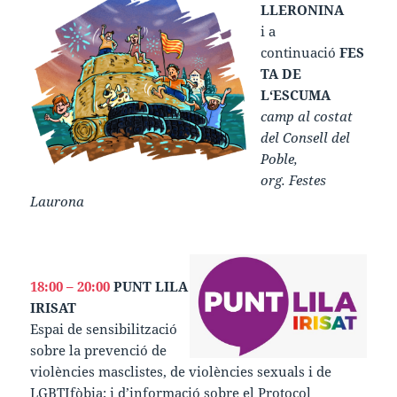
LLERONINA
i a
continuació
FES
TA DE
L‘ESCUMA
camp al costat
del Consell del
Poble,
org. Festes
Laurona
18:00 – 20:00
PUNT LILA
IRISAT
Espai de sensibilització
sobre la prevenció de
violències masclistes, de violències sexuals i de
LGBTIfòbia; i d’informació sobre el Protocol