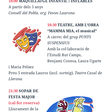
18:00
MAQUILLATGE INFANTIL
i
INFLABLES
A partir dels 5 anys
Consell del Poble, org. Festes Laurona
18:30
TEATRE, AMB L’OBRA
“MAMMA MIA, el musical”
A càrrec del grup
PUNTS
SUSPENSIUS
Amb la col·laboració de
l’Estudi Rut Camps,
Benjamí Conesa, Laura Ugarte
i Maria Pelàez
Preu 5 entrada Lauros (incl. sorteig)
, Teatre Casal de
Llerona
21:30
SOPAR DE
FESTA MAJOR
(cal fer reserva)
Lliurament de la