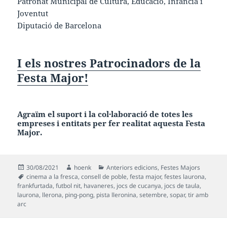
Patronat Municipal de Cultura, Educació, Infància i
Joventut
Diputació de Barcelona
I els nostres Patrocinadors de la
Festa Major!
Agraïm el suport i la col·laboració de totes les
empreses i entitats per fer realitat aquesta
Festa
Major.
Publicat
Autor
Categories
30/08/2021
hoenk
Anteriors edicions
,
Festes Majors
el
Etiquetes
cinema a la fresca
,
consell de poble
,
festa major
,
festes laurona
,
frankfurtada
,
futbol nit
,
havaneres
,
jocs de cucanya
,
jocs de taula
,
laurona
,
llerona
,
ping-pong
,
pista lleronina
,
setembre
,
sopar
,
tir amb
arc