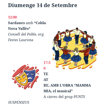
Diumenge 14 de Setembre
12:00
Sardanes
amb
“Cobla
Nova Vallès“
Consell del Poble, org.
Festes Laurona
17:3
0
TE
AT
RE, AMB L’OBRA “MAMMA
MIA, el musical”
A càrrec del grup
PUNTS
SUSPENSIUS