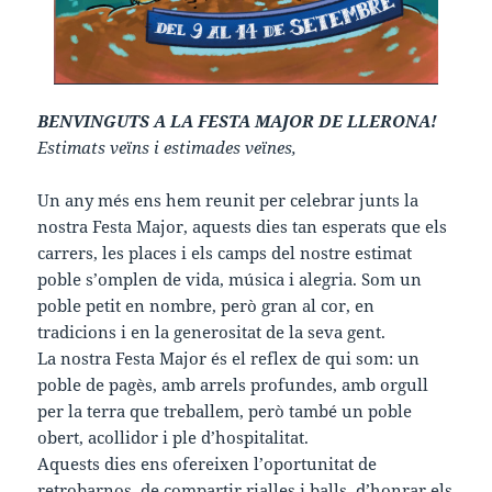
BENVINGUTS A LA FESTA MAJOR DE LLERONA!
Estimats veïns i estimades veïnes,
Un any més ens hem reunit per celebrar junts la
nostra Festa Major, aquests dies tan esperats que els
carrers, les places i els camps del nostre estimat
poble s’omplen de vida, música i alegria. Som un
poble petit en nombre, però gran al cor, en
tradicions i en la generositat de la seva gent.
La nostra Festa Major és el reflex de qui som: un
poble de pagès, amb arrels profundes, amb orgull
per la terra que treballem, però també un poble
obert, acollidor i ple d’hospitalitat.
Aquests dies ens ofereixen l’oportunitat de
retrobarnos, de compartir rialles i balls, d’honrar els