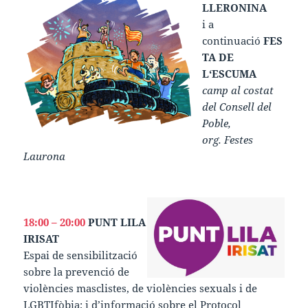
LLERONINA
i a
continuació
FES
TA DE
L‘ESCUMA
camp al costat
del Consell del
Poble,
org. Festes
Laurona
18:00 – 20:00
PUNT LILA
IRISAT
Espai de sensibilització
sobre la prevenció de
violències masclistes, de violències sexuals i de
LGBTIfòbia; i d’informació sobre el Protocol