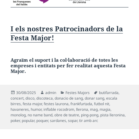
I els nostres Patrocinadors de la
Festa Major!
Agraïm el suport i la col·laboració de totes les
empreses i entitats per fer realitat aquesta
Festa
Major.
Publicat
Autor
Categories
Etiquetes
30/08/2025
admin
Festes Majors
butifarrada
,
el
concert
,
disco
,
discoteca
,
donacio de sang
,
donar sang
,
escala
birres
,
festa major
,
festes laurona
,
frankfurtada
,
futbol nit
,
havaneres
,
humor
,
inflable rocodrom
,
llerona
,
mag
,
magia
,
monolog
,
no name band
,
obre de teatre
,
ping-pong
,
pista lleronina
,
poker
,
popular
,
poquer
,
sardanes
,
sopar
,
tir amb arc