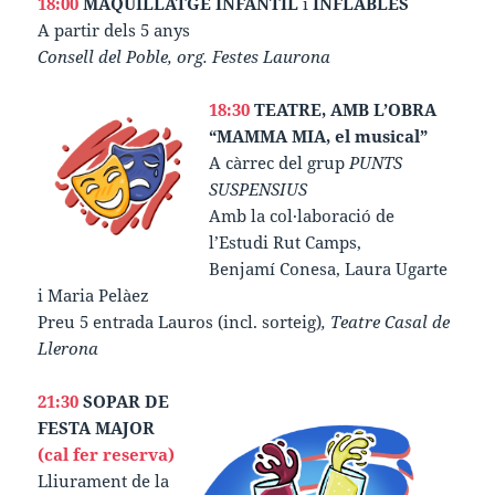
18:00
MAQUILLATGE INFANTIL
i
INFLABLES
A partir dels 5 anys
Consell del Poble, org. Festes Laurona
18:30
TEATRE, AMB L’OBRA
“MAMMA MIA, el musical”
A càrrec del grup
PUNTS
SUSPENSIUS
Amb la col·laboració de
l’Estudi Rut Camps,
Benjamí Conesa, Laura Ugarte
i Maria Pelàez
Preu 5 entrada Lauros (incl. sorteig)
, Teatre Casal de
Llerona
21:30
SOPAR DE
FESTA MAJOR
(cal fer reserva)
Lliurament de la