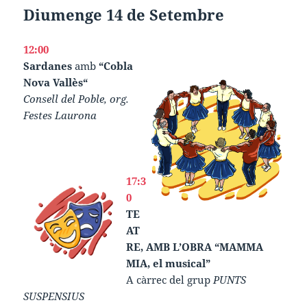
Diumenge 14 de Setembre
12:00
Sardanes
amb
“Cobla
Nova Vallès“
Consell del Poble, org.
Festes Laurona
17:3
0
TE
AT
RE, AMB L’OBRA “MAMMA
MIA, el musical”
A càrrec del grup
PUNTS
SUSPENSIUS