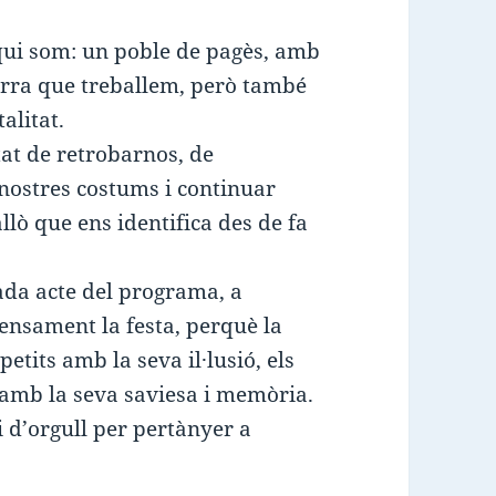
 qui som: un poble de pagès, amb
erra que treballem, però també
alitat.
tat de retrobarnos, de
s nostres costums i continuar
lò que ens identifica des de fa
ada acte del programa, a
ensament la festa, perquè la
petits amb la seva il·lusió, els
s amb la seva saviesa i memòria.
i d’orgull per pertànyer a