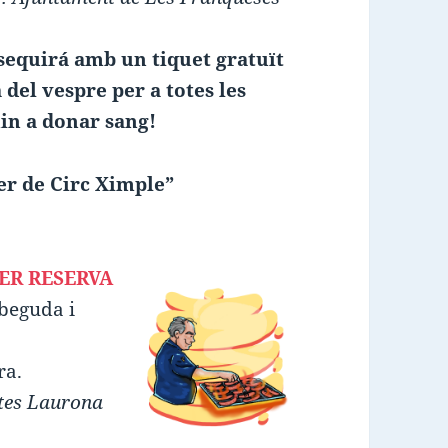
sequirá amb un tiquet gratuït
 del vespre per a totes les
in a donar sang!
r de Circ Ximple”
ER RESERVA
 beguda i
ra.
stes Laurona