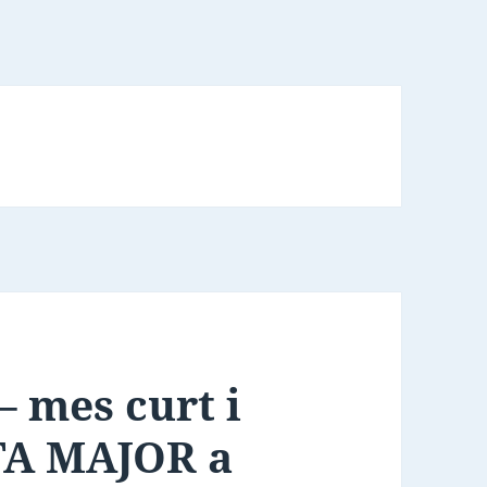
– mes curt i
STA MAJOR a