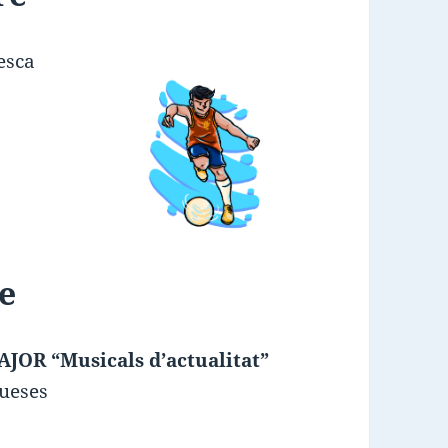
esca
e
R “Musicals d’actualitat”
queses