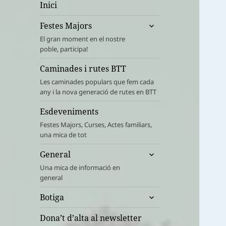
Inici
amplia
Festes Majors
el
El gran moment en el nostre
menú
poble, participa!
fill
Caminades i rutes BTT
Les caminades populars que fem cada
any i la nova generació de rutes en BTT
Esdeveniments
Festes Majors, Curses, Actes familiars,
una mica de tot
amplia
General
el
Una mica de informació en
menú
general
fill
amplia
Botiga
el
menú
Dona’t d’alta al newsletter