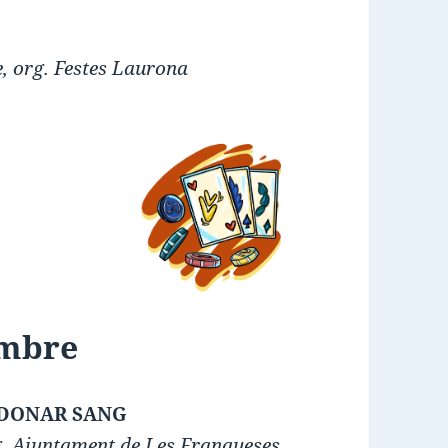
e, org. Festes Laurona
embre
 DONAR SANG
rg. Ajuntament de Les Franqueses