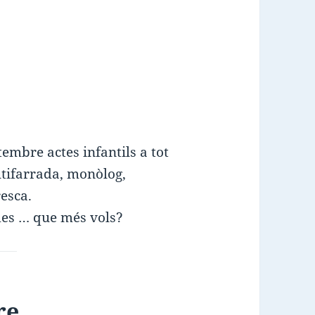
etembre actes infantils a tot
utifarrada, monòlog,
esca.
mes … que més vols?
re