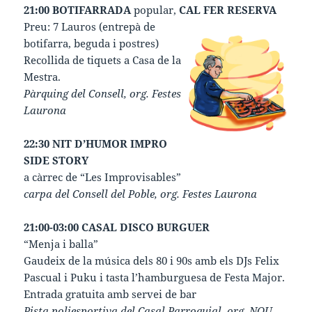
21:00 BOTIFARRADA
popular,
CAL FER RESERVA
Preu: 7 Lauros (entrepà de
botifarra, beguda i postres)
Recollida de tiquets a Casa de la
Mestra.
Pàrquing del Consell, org. Festes
Laurona
22:30 NIT D’HUMOR
IMPRO
SIDE STORY
a càrrec de “Les Improvisables”
carpa del Consell del Poble, org. Festes Laurona
21:00-03:00 CASAL DISCO BURGUER
“Menja i balla”
Gaudeix de la música dels 80 i 90s amb els DJs Felix
Pascual i Puku i tasta l’hamburguesa de Festa Major.
Entrada gratuita amb servei de bar
Pista poliesportiva del Casal Parroquial, org. NOU