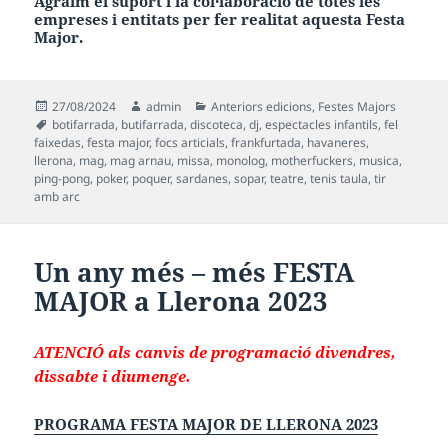
Agraïm el suport i la col·laboració de totes les
empreses i entitats per fer realitat aquesta
Festa
Major.
Publicat
Autor
Categories
27/08/2024
admin
Anteriors edicions
,
Festes Majors
el
Etiquetes
botifarrada
,
butifarrada
,
discoteca
,
dj
,
espectacles infantils
,
fel
faixedas
,
festa major
,
focs articials
,
frankfurtada
,
havaneres
,
llerona
,
mag
,
mag arnau
,
missa
,
monolog
,
motherfuckers
,
musica
,
ping-pong
,
poker
,
poquer
,
sardanes
,
sopar
,
teatre
,
tenis taula
,
tir
amb arc
Un any més
– més FESTA
MAJOR a Llerona 2023
ATENCIÓ als canvis de programació divendres,
dissabte i diumenge.
PROGRAMA FESTA MAJOR DE LLERONA 2023