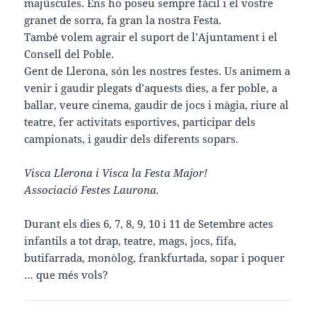
majúscules. Ens ho poseu sempre fàcil i el vostre
granet de sorra, fa gran la nostra Festa.
També volem agrair el suport de l’Ajuntament i el
Consell del Poble.
Gent de Llerona, són les nostres festes. Us animem a
venir i gaudir plegats d’aquests dies, a fer poble, a
ballar, veure cinema, gaudir de jocs i màgia, riure al
teatre, fer activitats esportives, participar dels
campionats, i gaudir dels diferents sopars.
Visca Llerona i Visca la Festa Major!
Associació Festes Laurona.
Durant els dies 6, 7, 8, 9, 10 i 11 de Setembre actes
infantils a tot drap, teatre, mags, jocs, fifa,
butifarrada, monòlog, frankfurtada, sopar i poquer
… que més vols?