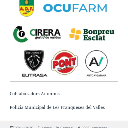
Col·laboradors Anònims
Policia Municipal de Les Franqueses del Vallès
Publicat
Autor
Categories
Etiquetes
27/11/2025
admin
General
2025
,
caminada
,