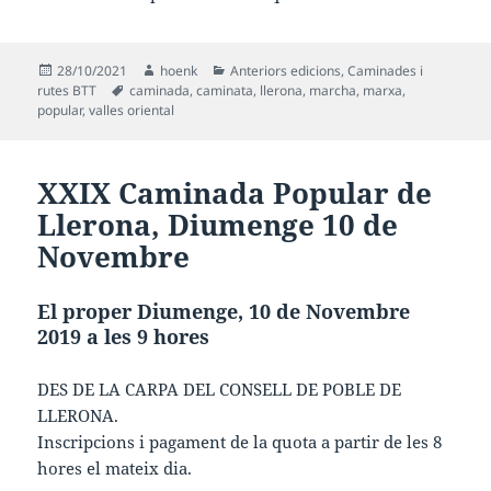
Publicat
Autor
Categories
28/10/2021
hoenk
Anteriors edicions
,
Caminades i
el
Etiquetes
rutes BTT
caminada
,
caminata
,
llerona
,
marcha
,
marxa
,
popular
,
valles oriental
XXIX Caminada Popular de
Llerona, Diumenge 10 de
Novembre
El proper Diumenge, 10 de Novembre
2019 a les 9 hores
DES DE LA CARPA DEL CONSELL DE POBLE DE
LLERONA.
Inscripcions i pagament de la quota a partir de les 8
hores el mateix dia.