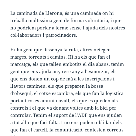
La caminada de Llerona, és una caminada on hi
treballa moltíssima gent de forma voluntària, i que
no podríem portar a terme sense l’ajuda dels nostres
col·laboradors i patrocinadors.
Hi ha gent que dissenya la ruta, altres netegen
marges, torrents i camins. Hi ha els que fan el
marcatge, els que tallen embotits el dia abans, tenim
gent que ens ajuda any rere any a l’esmorzar, els
que ens donen un cop de mà a les inscripcions i
llavors caminen, els que preparen la bossa
d’obsequi, el cotxe escombra, els que fan la logística
portant coses amunt i avall, els que es queden als
controls i el que va donant voltes amb la bici per
controlar. Tenim el suport de l’ADF que ens ajuden
a tot allò que faci falta. I no ens podem oblidar dels
que fan el cartell, la comunicació, contesten correus