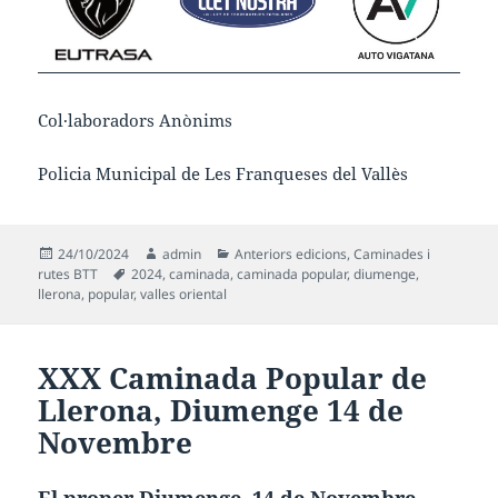
Col·laboradors Anònims
Policia Municipal de Les Franqueses del Vallès
Publicat
Autor
Categories
24/10/2024
admin
Anteriors edicions
,
Caminades i
el
Etiquetes
rutes BTT
2024
,
caminada
,
caminada popular
,
diumenge
,
llerona
,
popular
,
valles oriental
XXX Caminada Popular de
Llerona
, Diumenge 14 de
Novembre