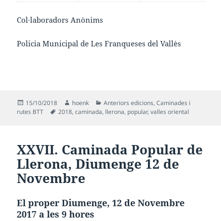
Col·laboradors Anònims
Policia Municipal de Les Franqueses del Vallès
Publicat
Autor
Categories
15/10/2018
hoenk
Anteriors edicions
,
Caminades i
el
Etiquetes
rutes BTT
2018
,
caminada
,
llerona
,
popular
,
valles oriental
XXVII. Caminada Popular de
Llerona, Diumenge 12 de
Novembre
El proper Diumenge, 12 de Novembre
2017 a les 9 hores