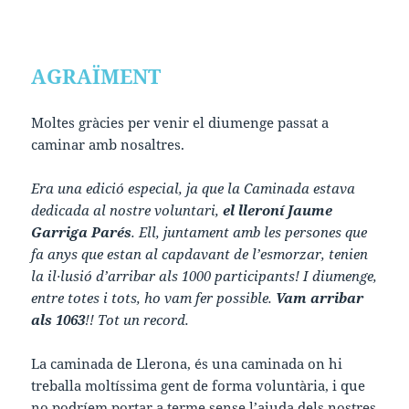
AGRAÏMENT
Moltes gràcies per venir el diumenge passat a
caminar amb nosaltres.
Era una edició especial, ja que la Caminada estava
dedicada al nostre voluntari,
el lleroní Jaume
Garriga Parés
. Ell, juntament amb les persones que
fa anys que estan al capdavant de l’esmorzar, tenien
la il·lusió d’arribar als 1000 participants! I diumenge,
entre totes i tots, ho vam fer possible.
Vam arribar
als 1063
!! Tot un record.
La caminada de Llerona, és una caminada on hi
treballa moltíssima gent de forma voluntària, i que
no podríem portar a terme sense l’ajuda dels nostres