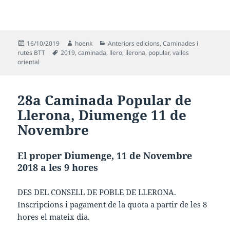
Publicat
Autor
Categories
16/10/2019
hoenk
Anteriors edicions
,
Caminades i
el
Etiquetes
rutes BTT
2019
,
caminada
,
llero
,
llerona
,
popular
,
valles
oriental
28a Caminada Popular de
Llerona, Diumenge 11 de
Novembre
El proper Diumenge, 11 de Novembre
2018 a les 9 hores
DES DEL CONSELL DE POBLE DE LLERONA.
Inscripcions i pagament de la quota a partir de les 8
hores el mateix dia.