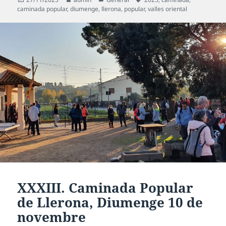
el
caminada popular
,
diumenge
,
llerona
,
popular
,
valles oriental
XXXIII. Caminada Popular
de Llerona, Diumenge 10 de
novembre