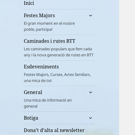
Inici
amplia
Festes Majors
el
El gran moment en el nostre
menú
poble, participa!
fill
Caminades i rutes BTT
Les caminades populars que fem cada
any i la nova generació de rutes en BTT
Esdeveniments
Festes Majors, Curses, Actes familiars,
una mica de tot
amplia
General
el
Una mica de informació en
menú
general
fill
amplia
Botiga
el
menú
Dona’t d’alta al newsletter