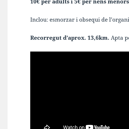
10€ per adults i 5€ per nens menors
Inclou: esmorzar i obsequi de l’organ
Recorregut d’aprox. 13,6km.
Apta pe