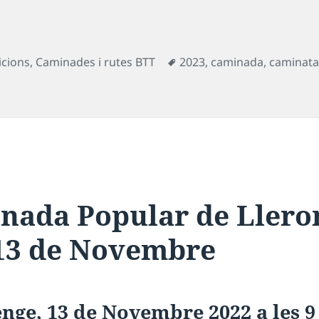
Etiquetes
icions
,
Caminades i rutes BTT
2023
,
caminada
,
caminat
nada Popular de Llero
13 de Novembre
nge, 13 de Novembre 2022 a les 9