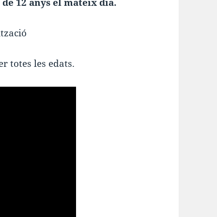
 de 12 anys el mateix dia.
ització
r totes les edats.