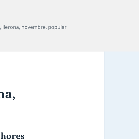
a
,
llerona
,
novembre
,
popular
na
,
 hores