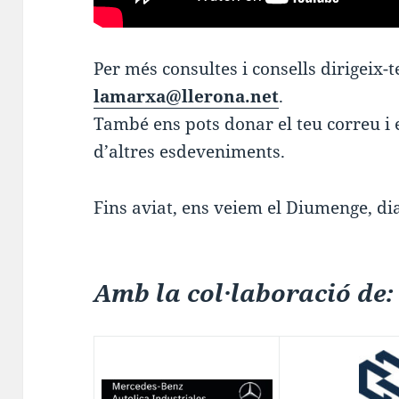
Per més consultes i consells dirigeix-t
lamarxa@llerona.net
.
També ens pots donar el teu correu i e
d’altres esdeveniments.
Fins aviat, ens veiem el Diumenge, di
Amb la col·laboració de: