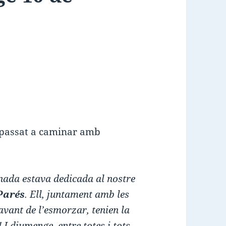
 passat a caminar amb
inada estava dedicada al nostre
Parés
. Ell, juntament amb les
avant de l’esmorzar, tenien la
 I diumenge, entre totes i tots,