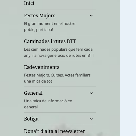
Inici
amplia
Festes Majors
el
El gran moment en el nostre
menú
poble, participa!
fill
Caminades i rutes BTT
Les caminades populars que fem cada
any i la nova generació de rutes en BTT
Esdeveniments
Festes Majors, Curses, Actes familiars,
una mica de tot
amplia
General
el
Una mica de informació en
menú
general
fill
amplia
Botiga
el
menú
Dona’t d’alta al newsletter