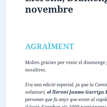
novembre
AGRAÏMENT
Moltes gràcies per venir el diumenge
nosaltres.
Era una edició especial, ja que la Cam
voluntari,
el lleroní Jaume Garriga 
persones que fa anys que estan al capd
il·lusió d’arribar als 1000 participants!