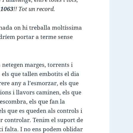
 1063
!! Tot un record.
nada on hi treballa moltíssima
odríem portar a terme sense
s netegen marges, torrents i
 els que tallen embotits el dia
ere any a l’esmorzar, els que
ions i llavors caminen, els que
 escombra, els que fan la
els que es queden als controls i
er controlar. Tenim el suport de
ci falta. I no ens podem oblidar