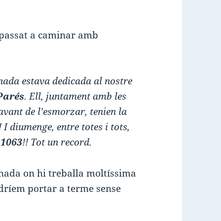
 passat a caminar amb
inada estava dedicada al nostre
Parés
. Ell, juntament amb les
avant de l’esmorzar, tenien la
 I diumenge, entre totes i tots,
 1063
!! Tot un record.
nada on hi treballa moltíssima
odríem portar a terme sense