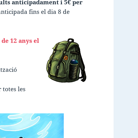
ults anticipadament i 5€ per
anticipada fins el dia 8 de
 de 12 anys el
ització
 totes les