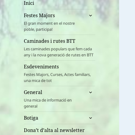
Inici
amplia
Festes Majors
el
El gran moment en el nostre
menú
poble, participa!
fill
Caminades i rutes BTT
Les caminades populars que fem cada
any i la nova generació de rutes en BTT
Esdeveniments
Festes Majors, Curses, Actes familiars,
una mica de tot
amplia
General
el
Una mica de informació en
menú
general
fill
amplia
Botiga
el
menú
Dona’t d’alta al newsletter