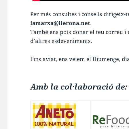
Per més consultes i consells dirigeix-t
lamarxa@llerona.net
.
També ens pots donar el teu correu i e
d’altres esdeveniments.
Fins aviat, ens veiem el Diumenge, di
Amb la col·laboració de: