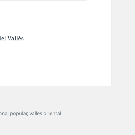
el Vallès
rona
,
popular
,
valles oriental