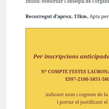
Inclou: esmorzar i obsequi de l’organ
Recorregut d’aprox. 13km.
Apta per 
Per inscripcions anticipade
Nº COMPTE FESTES LAURONA 
ES97-2100-5851-58
indicant nom i cognom de la 
i portar el justificant e