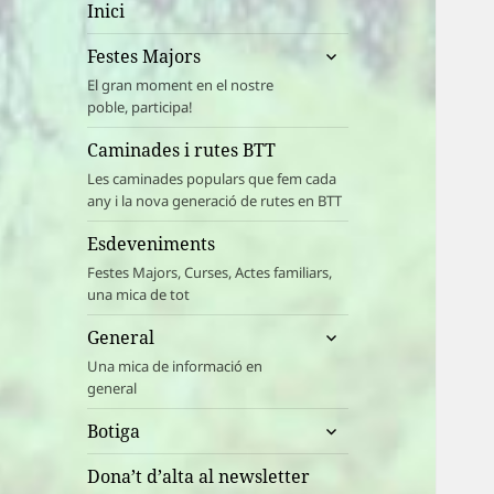
Inici
amplia
Festes Majors
el
El gran moment en el nostre
menú
poble, participa!
fill
Caminades i rutes BTT
Les caminades populars que fem cada
any i la nova generació de rutes en BTT
Esdeveniments
Festes Majors, Curses, Actes familiars,
una mica de tot
amplia
General
el
Una mica de informació en
menú
general
fill
amplia
Botiga
el
menú
Dona’t d’alta al newsletter