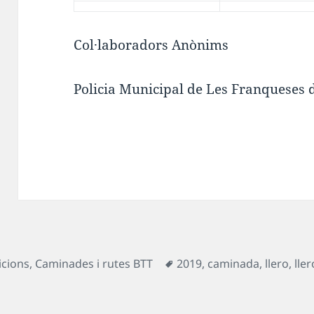
Col·laboradors Anònims
Policia Municipal de Les Franqueses d
Etiquetes
icions
,
Caminades i rutes BTT
2019
,
caminada
,
llero
,
lle