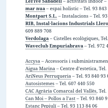
LeFive Sabadell
– activitats indoor –
mar nua
– espai holistic – Tel. 93 843
Montpart S.L.
– Instalacions – Tel. 9
RIB, Instal·lacions Industrials Ller
609 889 708
Verdolaga
– Cistelles ecològiques, Te
Waveclub Empuriabrava
– Tel.
972 
Accysa
– Accessoris i subministrament
Aigua Marina
– Centre d’estetica, Tel.
AriNeus Perruqueria
– Tel. 93 840 93
Autosistemes
– Tel. 607 440 550
CAC Agrària Comarcal del Vallès
, Tel
Can Moi – Pollos a l’ast
– Tel. 93 840 
Estanc Pepjulí – Tel. 93 113 84 06