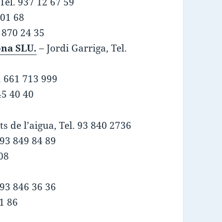
Tel. 937 12 67 59
 01 68
3 870 24 35
ona SLU.
– Jordi Garriga, Tel.
l. 661 713 999
45 40 40
s de l’aigua, Tel. 93 840 2736
 93 849 84 89
 08
. 93 846 36 36
91 86