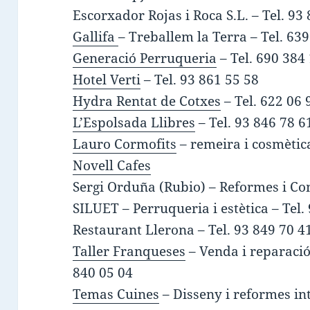
Escorxador Rojas i Roca S.L. – Tel. 93
Gallifa
– Treballem la Terra – Tel. 63
Generació Perruqueria
– Tel. 690 384
Hotel Verti
– Tel. 93 861 55 58
Hydra Rentat de Cotxes
– Tel. 622 06 
L’Espolsada Llibres
– Tel. 93 846 78 6
Lauro Cormofits
– remeira i cosmètica
Novell Cafes
Sergi Orduña (Rubio) – Reformes i Con
SILUET – Perruqueria i estètica – Tel.
Restaurant Llerona – Tel. 93 849 70 4
Taller Franqueses
– Venda i reparació
840 05 04
Temas Cuines
– Disseny i reformes int