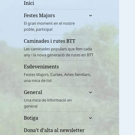
Inici
amplia
Festes Majors
el
El gran moment en el nostre
menú
poble, participa!
fill
Caminades i rutes BTT
Les caminades populars que fem cada
any i la nova generació de rutes en BTT
Esdeveniments
Festes Majors, Curses, Actes familiars,
una mica de tot
amplia
General
el
Una mica de informació en
menú
general
fill
amplia
Botiga
el
menú
Dona’t d’alta al newsletter