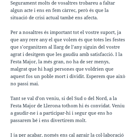
Segurament molts de vosaltres trobareu a faltar
algun acte i ens en fem càrrec, però és que la
situació de crisi actual també ens afecta.
Per a nosaltres és important tot el vostre suport, ja
que any rere any el que volem és que totes les festes
que s’organitzen al llarg de l’any siguin del vostre
agrat i desitgem que les gaudiu amb satisfacció. I la
Festa Major, la més gran, no ha de ser menys,
malgrat que hi hagi persones que voldrien que
aquest fos un poble mort i dividit. Esperem que això
no passi mai.
Tant se val d’on veniu, si del Sud o del Nord, a la
Festa Major de Llerona tothom hi és convidat. Veniu
a gaudir-ne i a participar-hi i segur que ens ho
passarem bé i ens divertirem molt.
I ja per acabar, només ens cal agrair la col·laboració