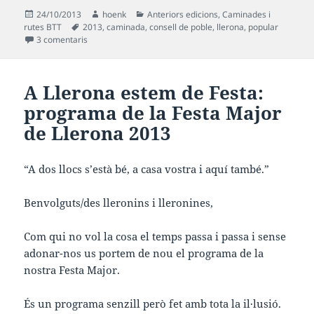
Publicat
Autor
Categories
24/10/2013
hoenk
Anteriors edicions
,
Caminades i
el
Etiquetes
rutes BTT
2013
,
caminada
,
consell de poble
,
llerona
,
popular
a XXIII. Caminada Popular de Llerona, Diumenge 10 de 
3 comentaris
A Llerona estem de Festa:
programa de la
Festa Major
de Llerona 2013
“A dos llocs s’està bé, a casa vostra i aquí també.”
Benvolguts/des lleronins i lleronines,
Com qui no vol la cosa el temps passa i passa i sense
adonar-nos us portem de nou el programa de la
nostra Festa Major.
És un programa senzill però fet amb tota la il·lusió.