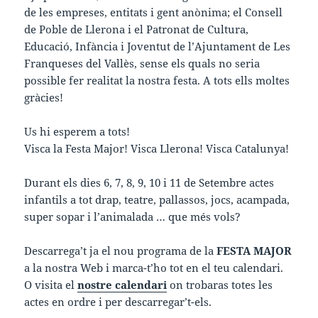
de les empreses, entitats i gent anònima; el Consell
de Poble de Llerona i el Patronat de Cultura,
Educació, Infància i Joventut de l’Ajuntament de Les
Franqueses del Vallès, sense els quals no seria
possible fer realitat la nostra festa. A tots ells moltes
gràcies!
Us hi esperem a tots!
Visca la Festa Major! Visca Llerona! Visca Catalunya!
Durant els dies 6, 7, 8, 9, 10 i 11 de Setembre actes
infantils a tot drap, teatre, pallassos, jocs, acampada,
super sopar i l’animalada … que més vols?
Descarrega’t ja el nou programa de la
FESTA MAJOR
a la nostra Web i marca-t’ho tot en el teu calendari.
O visita el
nostre calendari
on trobaras totes les
actes en ordre i per descarregar’t-els.