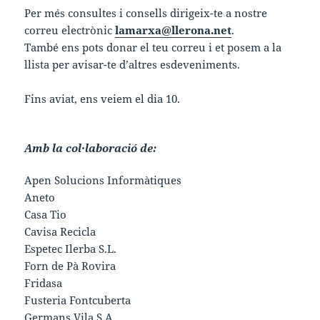
Per més consultes i consells dirigeix-te a nostre
correu electrònic
lamarxa@llerona.net
.
També ens pots donar el teu correu i et posem a la
llista per avisar-te d’altres esdeveniments.
Fins aviat, ens veiem el dia 10.
Amb la col·laboració de:
Apen Solucions Informàtiques
Aneto
Casa Tio
Cavisa Recicla
Espetec Ilerba S.L.
Forn de Pà Rovira
Fridasa
Fusteria Fontcuberta
Germans Vila S.A.