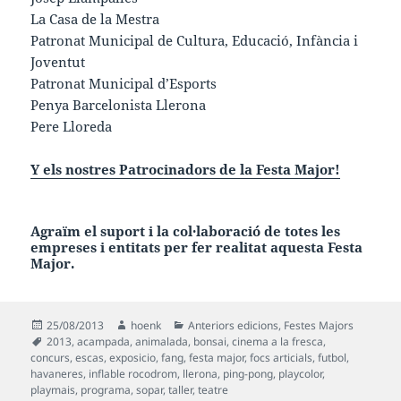
La Casa de la Mestra
Patronat Municipal de Cultura, Educació, Infància i
Joventut
Patronat Municipal d’Esports
Penya Barcelonista Llerona
Pere Lloreda
Y els nostres Patrocinadors de la Festa Major!
Agraïm el suport i la col·laboració de totes les
empreses i entitats per fer realitat aquesta
Festa
Major.
Publicat
Autor
Categories
25/08/2013
hoenk
Anteriors edicions
,
Festes Majors
el
Etiquetes
2013
,
acampada
,
animalada
,
bonsai
,
cinema a la fresca
,
concurs
,
escas
,
exposicio
,
fang
,
festa major
,
focs articials
,
futbol
,
havaneres
,
inflable rocodrom
,
llerona
,
ping-pong
,
playcolor
,
playmais
,
programa
,
sopar
,
taller
,
teatre