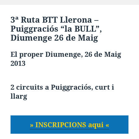
3ª Ruta BTT Llerona –
Puiggraciós “la BULL”
,
Diumenge 26 de Maig
El proper Diumenge, 26 de Maig
2013
2 circuits a Puiggraciós, curt i
llarg
» INSCRIPCIONS aqui «