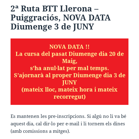
2ª Ruta BTT
Llerona –
Puiggraciós, NOVA DATA
Diumenge 3 de JUNY
NOVA DATA !!
La cursa del pasat Diumenge dia 20 de
Maig,
s’ha anul·lat per mal temps.
S’ajornarà al proper Diumenge dia 3 de
JUNY
(mateix lloc, mateix hora i mateix
recorregut)
Es mantenen les pre-inscripcions. Si algú no li va bé
aquest dia, cal dir-lo per e-mail i li tornem els dines
(amb comissions a mitges).