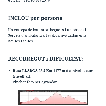
d’Avall – Tel. 93 849 2576
INCLOU per persona
Un entrepà de botifarra, begudes i un obsequi.
Serveis d’ambulància, lavabos, avituallaments
líquids i sòlids.
RECORREGUT i DIFICULTAT:
Ruta LLARGA 38,5 Km 1177 m desnivell acum.
(nivell alt)
Pinchar foto per agrandar