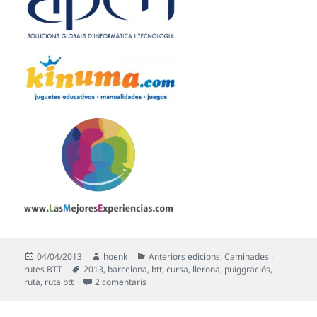
Publicat
Autor
Categories
04/04/2013
hoenk
Anteriors edicions
,
Caminades i
el
Etiquetes
rutes BTT
2013
,
barcelona
,
btt
,
cursa
,
llerona
,
puiggraciós
,
a
3ª Ruta BTT Llerona – Puiggraciós “la 
ruta
,
ruta btt
2 comentaris