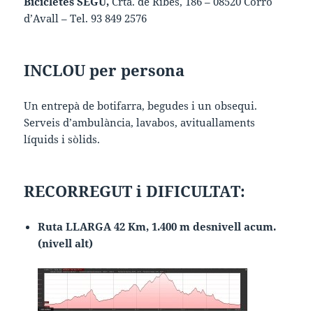
Bicicletes SEGÚ,
Crta. de Ribes, 186 – 08520 Corró
d’Avall – Tel. 93 849 2576
INCLOU per persona
Un entrepà de botifarra, begudes i un obsequi.
Serveis d’ambulància, lavabos, avituallaments
líquids i sòlids.
RECORREGUT i DIFICULTAT:
Ruta LLARGA 42 Km, 1.400 m desnivell acum.
(nivell alt)