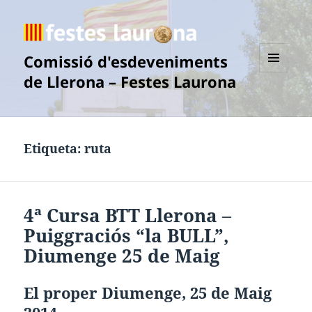
Comissió d'esdeveniments
de Llerona – Festes Laurona
MENÚ
I
GINYS
Etiqueta:
ruta
4ª Cursa BTT Llerona –
Puiggraciós “la BULL”
,
Diumenge 25 de Maig
El proper Diumenge, 25 de Maig