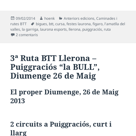
Publicat
Autor
Categories
09/02/2014
hoenk
Anteriors edicions
,
Caminades i
el
Etiquetes
rutes BTT
bigues
,
btt
,
cursa
,
festes laurona
,
figaro
,
l'amatlla del
valles
,
la garriga
,
laurona esports
,
llerona
,
puiggraciós
,
ruta
a
4ª Cursa BTT Llerona – Puiggraciós “la BULL”
, Diumen
2 comentaris
3ª Ruta BTT Llerona –
Puiggraciós “la BULL”
,
Diumenge 26 de Maig
El proper Diumenge, 26 de Maig
2013
2 circuits a Puiggraciós, curt i
llarg