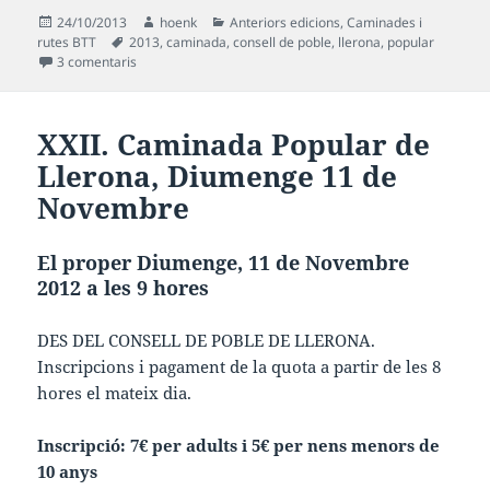
Publicat
Autor
Categories
24/10/2013
hoenk
Anteriors edicions
,
Caminades i
el
Etiquetes
rutes BTT
2013
,
caminada
,
consell de poble
,
llerona
,
popular
a XXIII. Caminada Popular de Llerona, Diumenge 10 de 
3 comentaris
XXII. Caminada Popular de
Llerona, Diumenge 11 de
Novembre
El proper Diumenge, 11 de Novembre
2012 a les 9 hores
DES DEL CONSELL DE POBLE DE LLERONA.
Inscripcions i pagament de la quota a partir de les 8
hores el mateix dia.
Inscripció: 7€ per adults i 5€ per nens menors de
10 anys