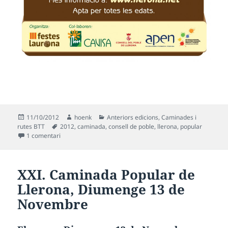
Publicat
Autor
Categories
11/10/2012
hoenk
Anteriors edicions
,
Caminades i
el
Etiquetes
rutes BTT
2012
,
caminada
,
consell de poble
,
llerona
,
popular
a XXII. Caminada Popular de Llerona, Diumenge 11 de No
1 comentari
XXI. Caminada Popular de
Llerona, Diumenge 13 de
Novembre