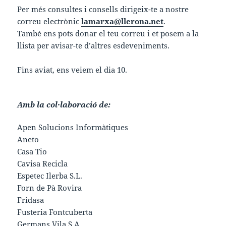
Per més consultes i consells dirigeix-te a nostre
correu electrònic
lamarxa@llerona.net
.
També ens pots donar el teu correu i et posem a la
llista per avisar-te d’altres esdeveniments.
Fins aviat, ens veiem el dia 10.
Amb la col·laboració de:
Apen Solucions Informàtiques
Aneto
Casa Tio
Cavisa Recicla
Espetec Ilerba S.L.
Forn de Pà Rovira
Fridasa
Fusteria Fontcuberta
Germans Vila S.A.