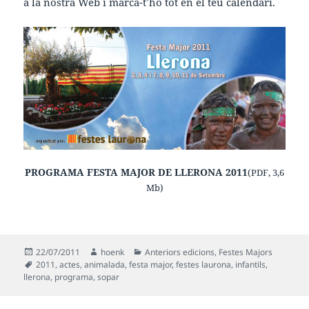
a la nostra Web i marca-t’ho tot en el teu calendari.
PROGRAMA FESTA MAJOR DE LLERONA 2011
(PDF, 3,6
Mb)
Publicat
Autor
Categories
22/07/2011
hoenk
Anteriors edicions
,
Festes Majors
el
Etiquetes
2011
,
actes
,
animalada
,
festa major
,
festes laurona
,
infantils
,
llerona
,
programa
,
sopar