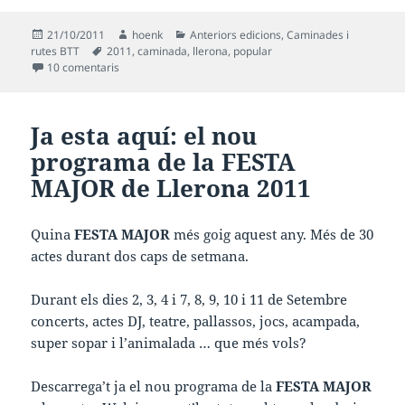
Publicat
Autor
Categories
21/10/2011
hoenk
Anteriors edicions
,
Caminades i
el
Etiquetes
rutes BTT
2011
,
caminada
,
llerona
,
popular
a XXI. Caminada Popular de Llerona, Diumenge 13 de N
10 comentaris
Ja esta aquí: el nou
programa de la
FESTA
MAJOR de Llerona 2011
Quina
FESTA MAJOR
més goig aquest any. Més de 30
actes durant dos caps de setmana.
Durant els dies 2, 3, 4 i 7, 8, 9, 10 i 11 de Setembre
concerts, actes DJ, teatre, pallassos, jocs, acampada,
super sopar i l’animalada … que més vols?
Descarrega’t ja el nou programa de la
FESTA MAJOR