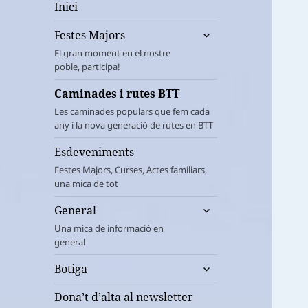
Inici
amplia
Festes Majors
el
El gran moment en el nostre
menú
poble, participa!
fill
Caminades i rutes BTT
Les caminades populars que fem cada
any i la nova generació de rutes en BTT
Esdeveniments
Festes Majors, Curses, Actes familiars,
una mica de tot
amplia
General
el
Una mica de informació en
menú
general
fill
amplia
Botiga
el
menú
Dona’t d’alta al newsletter