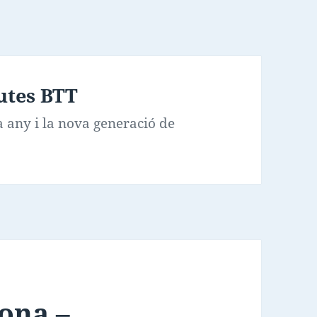
utes BTT
any i la nova generació de
ona –