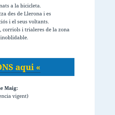
nats a la bicicleta.
tza des de Llerona i es
ós i el seus voltants.
 corriols i trialeres de la zona
inoblidable.
NS aqui «
e Maig:
ncia vigent)