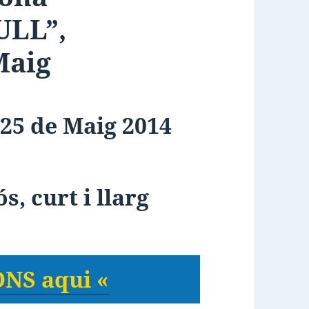
BULL”
,
Maig
25 de Maig 2014
s, curt i llarg
NS aqui «