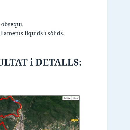
 obsequi.
laments líquids i sòlids.
LTAT i DETALLS: