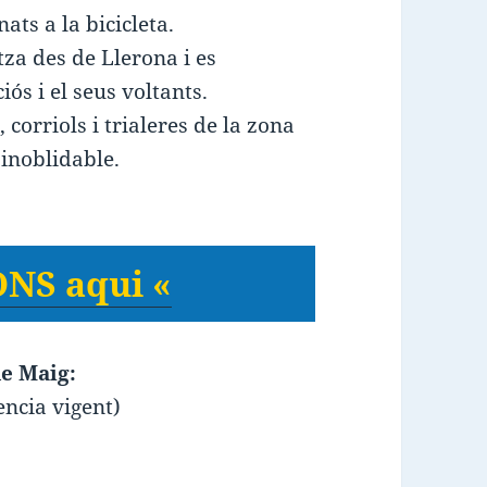
nats a la bicicleta.
tza des de Llerona i es
ós i el seus voltants.
 corriols i trialeres de la zona
inoblidable.
NS aqui «
e Maig:
ncia vigent)