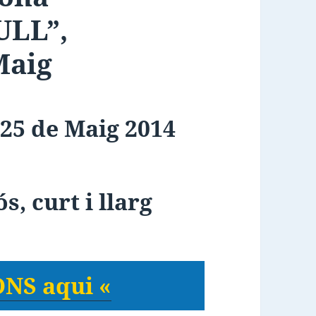
BULL”
,
Maig
25 de Maig 2014
s, curt i llarg
NS aqui «