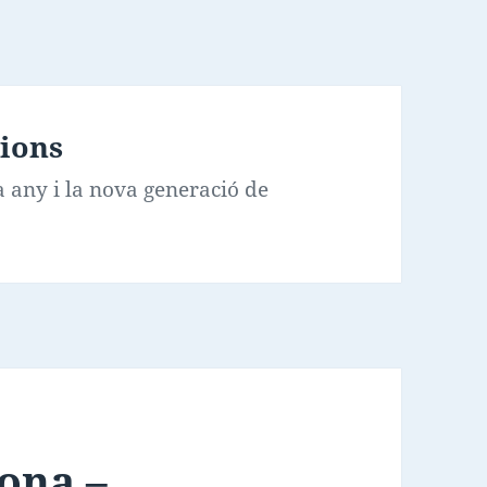
cions
any i la nova generació de
ona –