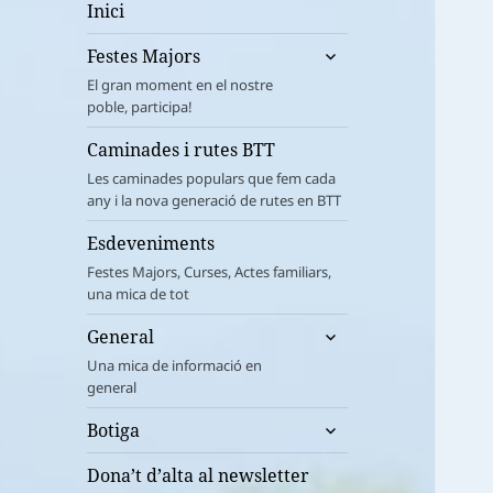
Inici
amplia
Festes Majors
el
El gran moment en el nostre
menú
poble, participa!
fill
Caminades i rutes BTT
Les caminades populars que fem cada
any i la nova generació de rutes en BTT
Esdeveniments
Festes Majors, Curses, Actes familiars,
una mica de tot
amplia
General
el
Una mica de informació en
menú
general
fill
amplia
Botiga
el
menú
Dona’t d’alta al newsletter