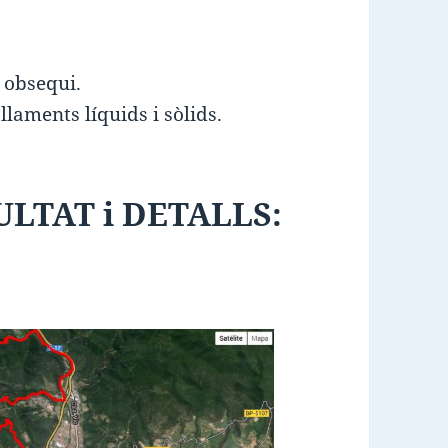
 obsequi.
laments líquids i sòlids.
LTAT i DETALLS: