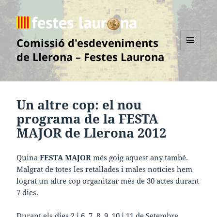
Comissió d'esdeveniments
de Llerona – Festes Laurona
MENÚ
I
GINYS
Un altre cop: el nou
programa de la
FESTA
MAJOR de Llerona 2012
Quina
FESTA MAJOR
més goig aquest any també.
Malgrat de totes les retallades i males notìcies hem
lograt un altre cop organitzar més de 30 actes durant
7 dies.
Durant els dies 2 i 6, 7, 8, 9, 10 i 11 de Setembre