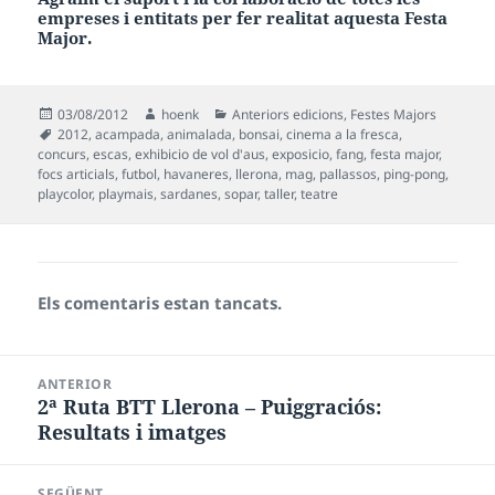
empreses i entitats per fer realitat aquesta
Festa
Major.
Publicat
Autor
Categories
03/08/2012
hoenk
Anteriors edicions
,
Festes Majors
el
Etiquetes
2012
,
acampada
,
animalada
,
bonsai
,
cinema a la fresca
,
concurs
,
escas
,
exhibicio de vol d'aus
,
exposicio
,
fang
,
festa major
,
focs articials
,
futbol
,
havaneres
,
llerona
,
mag
,
pallassos
,
ping-pong
,
playcolor
,
playmais
,
sardanes
,
sopar
,
taller
,
teatre
Els comentaris estan tancats.
Navegació
ANTERIOR
d'entrades
2ª Ruta BTT Llerona – Puiggraciós:
Entrada
Resultats i imatges
anterior:
SEGÜENT