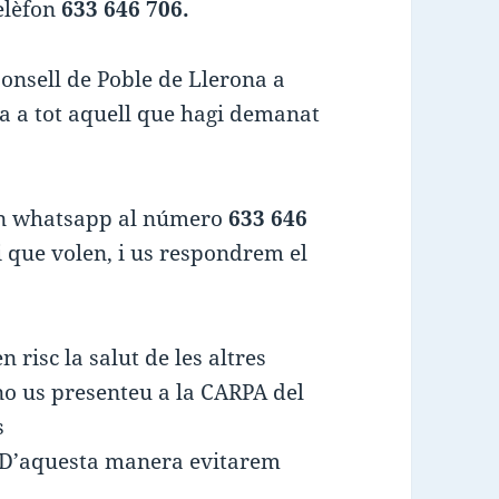
elèfon
633 646 706.
Consell de Poble de Llerona a
ia a tot aquell que hagi demanat
 un whatsapp al número
633 646
ei que volen, i us respondrem el
 risc la salut de les altres
no us presenteu a la CARPA del
s
. D’aquesta manera evitarem