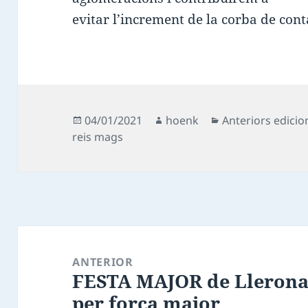
evitar l’increment de la corba de cont
Publicat
Autor
Categories
04/01/2021
hoenk
Anteriors edicio
el
reis mags
Navegació
d'entrades
ANTERIOR
FESTA MAJOR de Llerona
Entrada
per força major
anterior: