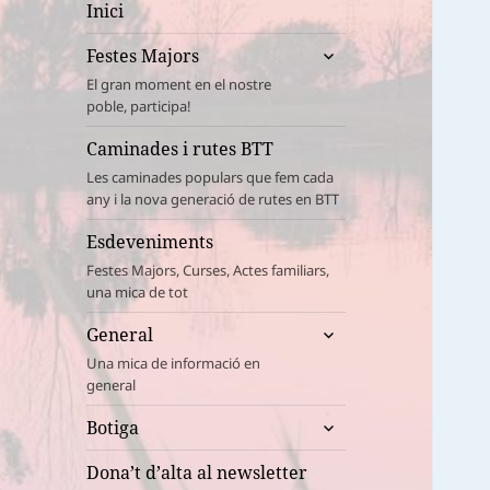
Inici
amplia
Festes Majors
el
El gran moment en el nostre
menú
poble, participa!
fill
Caminades i rutes BTT
Les caminades populars que fem cada
any i la nova generació de rutes en BTT
Esdeveniments
Festes Majors, Curses, Actes familiars,
una mica de tot
amplia
General
el
Una mica de informació en
menú
general
fill
amplia
Botiga
el
menú
Dona’t d’alta al newsletter