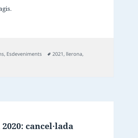
agis.
Etiquetes
ns
,
Esdeveniments
2021
,
llerona
,
 2020:
cancel·lada