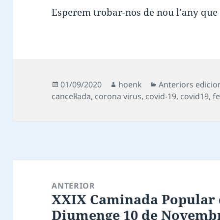
Esperem trobar-nos de nou l’any que 
Publicat
Autor
Categories
01/09/2020
hoenk
Anteriors edicio
el
cancel·lada
,
corona virus
,
covid-19
,
covid19
,
f
Navegació
d'entrades
ANTERIOR
XXIX Caminada Popular 
Entrada
Diumenge 10 de Novemb
anterior: