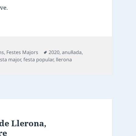
ve.
Etiquetes
ns
,
Festes Majors
2020
,
anul·lada
,
esta major
,
festa popular
,
llerona
de Llerona,
re