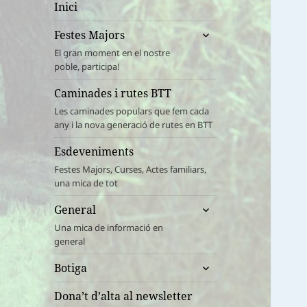
Inici
amplia
Festes Majors
el
El gran moment en el nostre
menú
poble, participa!
fill
Caminades i rutes BTT
Les caminades populars que fem cada
any i la nova generació de rutes en BTT
Esdeveniments
Festes Majors, Curses, Actes familiars,
una mica de tot
amplia
General
el
Una mica de informació en
menú
general
fill
amplia
Botiga
el
menú
Dona’t d’alta al newsletter