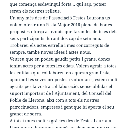
que comença esdevingui forta… qui sap, potser
seran els nostres relleus.
Un any més des de l’associació Festes Laurona us
volem oferir una Festa Major 2016 plena de bones
propostes i força activitats que faran les delícies dels
seus participants durant dos cap de setmana.
Trobareu els actes estrella i més concorreguts de
sempre, també noves idees i actes nous.
Veureu que en podeu gaudir petits i grans, doncs
tenim actes per a totes les edats. Volem agrair a totes
les entitats que col.laboren en aquesta gran festa,
aportant les seves propostes i voluntaris, estem molt
agraits per la vostra col.laboració, sense oblidar el
suport important de l’Ajuntament, del Consell del
Poble de Llerona, així com a tots els nostres
patrocinadors, empreses i gent que hi aporta el seu
granet de sorra.
A tots i totes moltes gràcies des de Festes Laurona.
Lleronins i lleronines només us demanen una cosa: