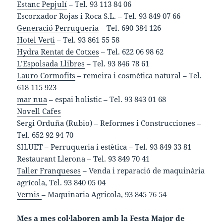
Estanc Pepjulí
– Tel. 93 113 84 06
Escorxador Rojas i Roca S.L. – Tel. 93 849 07 66
Generació Perruqueria
– Tel. 690 384 126
Hotel Verti
– Tel. 93 861 55 58
Hydra Rentat de Cotxes
– Tel. 622 06 98 62
L’Espolsada Llibres
– Tel. 93 846 78 61
Lauro Cormofits
– remeira i cosmètica natural – Tel.
618 115 923
mar nua
– espai holistic – Tel. 93 843 01 68
Novell Cafes
Sergi Orduña (Rubio) – Reformes i Construcciones –
Tel. 652 92 94 70
SILUET – Perruqueria i estètica – Tel. 93 849 33 81
Restaurant Llerona – Tel. 93 849 70 41
Taller Franqueses
– Venda i reparació de maquinària
agrícola, Tel. 93 840 05 04
Vernis
– Maquinaria Agricola, 93 845 76 54
Mes a mes col·laboren amb la Festa Major de