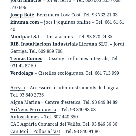
Jordi Blanché
– tot en ferro – Tel. 660 065 355 / 608
510 696
Josep Boté
, Benzinera Low-Cost, Tel. 93 732 21 03
kinuma.com
– jocs i joguines online – Tel. 661 61 61
40
Montpart S.L.
– Instalacions – Tel. 93 870 24 35
RIB, Instal·lacions Industrials Llerona SLU.
– Jordi
Garriga, Tel. 609 889 708
Temas Cuines
– Disseny i reformes integrals, Tel.
931 42 87 59
Verdolaga
– Cistelles ecològiques, Tel. 661 713 999
Accysa
– Accessoris i subministraments de l’aigua,
Tel. 93 840 2736
Aigua Marina
– Centre d’estetica, Tel. 93 849 84 89
AriNeus Perruqueria
– Tel. 93 840 93 08
Autosistemes
– Tel. 607 440 550
CAC Agrària Comarcal del Vallès
, Tel. 93 846 36 36
Can Moi – Pollos a l’ast
– Tel. 93 840 91 86