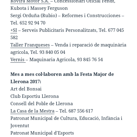
Rovira Motor S.A.
– Concessionari Oficial Fendt,
Kubota i Massey Ferguson
Sergi Orduña (Rubio) – Reformes i Construcciones –
Tel. 652 92 94 70
+SI
– Serveis Publicitaris Personalitzats, Tel. 677 045
582
Taller Franqueses
– Venda i reparació de maquinària
agrícola, Tel. 93 840 05 04
Vernis
– Maquinaria Agricola, 93 845 76 54
Mes a mes col·laboren amb la Festa Major de
Llerona 2017:
Art del Bonsai
Club Esportiu Llerona
Consell del Poble de Llerona
La Casa de la Mestra
– Tel. 687 556 617
Patronat Municipal de Cultura, Educació, Infància i
Joventut
Patronat Municipal d’Esports