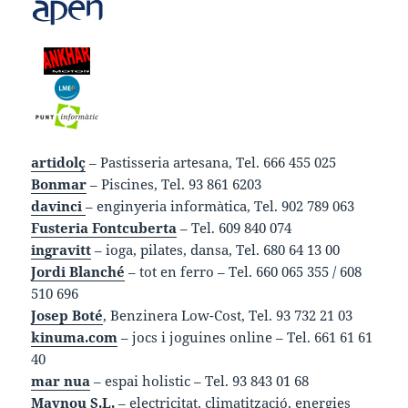
artidolç
– Pastisseria artesana, Tel. 666 455 025
Bonmar
– Piscines, Tel. 93 861 6203
davinci
– enginyeria informàtica, Tel. 902 789 063
Fusteria Fontcuberta
– Tel. 609 840 074
ingravitt
– ioga, pilates, dansa, Tel. 680 64 13 00
Jordi Blanché
– tot en ferro – Tel. 660 065 355 / 608
510 696
Josep Boté
, Benzinera Low-Cost, Tel. 93 732 21 03
kinuma.com
– jocs i joguines online – Tel. 661 61 61
40
mar nua
– espai holistic – Tel. 93 843 01 68
Maynou S.L.
– electricitat, climatització, energies