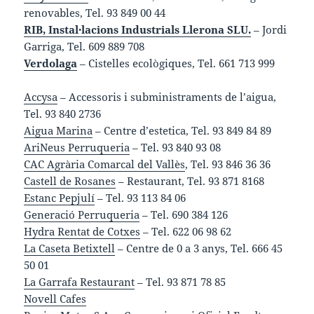
renovables, Tel. 93 849 00 44
RIB, Instal·lacions Industrials Llerona SLU.
– Jordi
Garriga, Tel. 609 889 708
Verdolaga
– Cistelles ecològiques, Tel. 661 713 999
Accysa
– Accessoris i subministraments de l’aigua,
Tel. 93 840 2736
Aigua Marina
– Centre d’estetica, Tel. 93 849 84 89
AriNeus Perruqueria
– Tel. 93 840 93 08
CAC Agrària Comarcal del Vallès
, Tel. 93 846 36 36
Castell de Rosanes
– Restaurant, Tel. 93 871 8168
Estanc Pepjulí
– Tel. 93 113 84 06
Generació Perruqueria
– Tel. 690 384 126
Hydra Rentat de Cotxes
– Tel. 622 06 98 62
La Caseta Betixtell
– Centre de 0 a 3 anys, Tel. 666 45
50 01
La Garrafa Restaurant
– Tel. 93 871 78 85
Novell Cafes