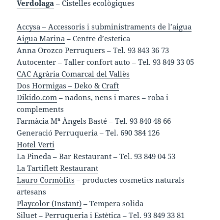
Verdolaga
– Cistelles ecològiques
Accysa
– Accessoris i subministraments de l’aigua
Aigua Marina
– Centre d’estetica
Anna Orozco Perruquers – Tel. 93 843 36 73
Autocenter – Taller confort auto – Tel. 93 849 33 05
CAC Agrària Comarcal del Vallès
Dos Hormigas – Deko & Craft
Dikido.com
– nadons, nens i mares – roba i
complements
Farmàcia Mª Àngels Basté – Tel. 93 840 48 66
Generació Perruqueria – Tel. 690 384 126
Hotel Verti
La Pineda – Bar Restaurant – Tel. 93 849 04 53
La Tartiflett Restaurant
Lauro Cormòfits
– productes cosmetics naturals
artesans
Playcolor (Instant)
– Tempera solida
Siluet – Perruqueria i Estètica – Tel. 93 849 33 81