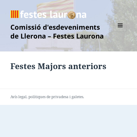
Comissió d'esdeveniments
de Llerona – Festes Laurona
MENÚ
I
GINYS
Festes Majors anteriors
Avís legal
, polítiques de
privadesa
i
galetes
.