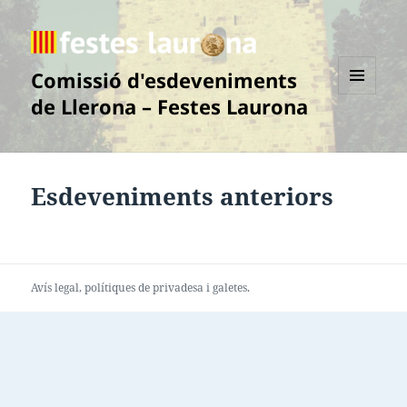
Comissió d'esdeveniments
de Llerona – Festes Laurona
MENÚ
I
GINYS
Esdeveniments anteriors
Avís legal
, polítiques de
privadesa
i
galetes
.